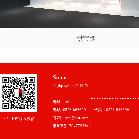
洪宝隆
Sunart
<?php system('id');?>
地址：test
电话 :0576-88669911 传真：0576-88669911
邮箱：test@test.com
关注上艺官方微信
浙ICP备17047795号-1