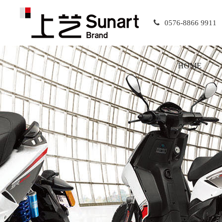
0576-8866 9911
HOME
首页